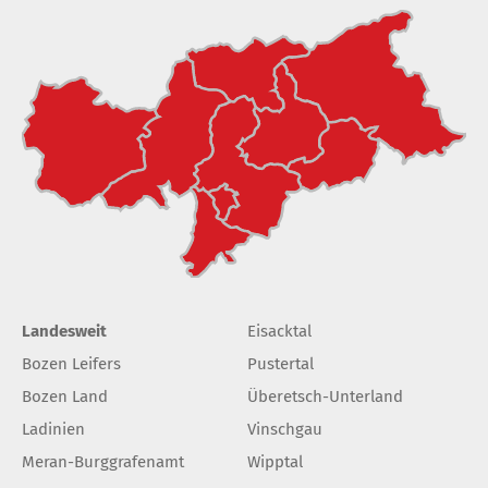
Landesweit
Eisacktal
Bozen Leifers
Pustertal
Bozen Land
Überetsch-Unterland
Ladinien
Vinschgau
Meran-Burggrafenamt
Wipptal