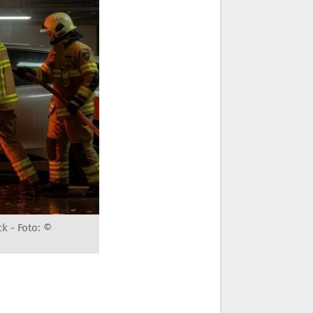
ck -
Foto: ©