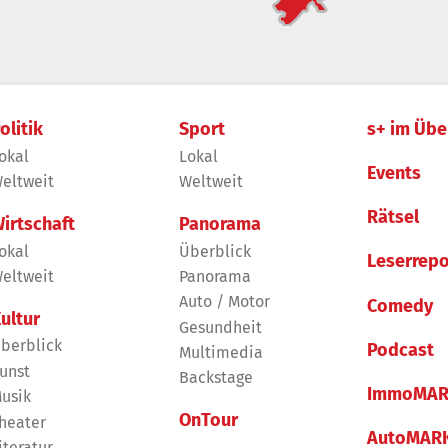
olitik
Sport
s+ im Übe
okal
Lokal
Events
eltweit
Weltweit
Rätsel
irtschaft
Panorama
okal
Überblick
Leserrepo
eltweit
Panorama
Auto / Motor
Comedy
ultur
Gesundheit
berblick
Podcast
Multimedia
unst
Backstage
ImmoMAR
usik
OnTour
heater
AutoMAR
iteratur