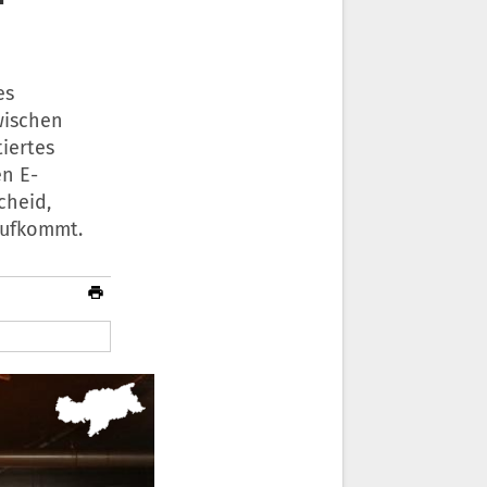
es
wischen
iertes
n E-
cheid,
aufkommt.