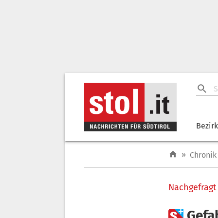
Bezir
»
Chronik
Nachgefragt

Gefa