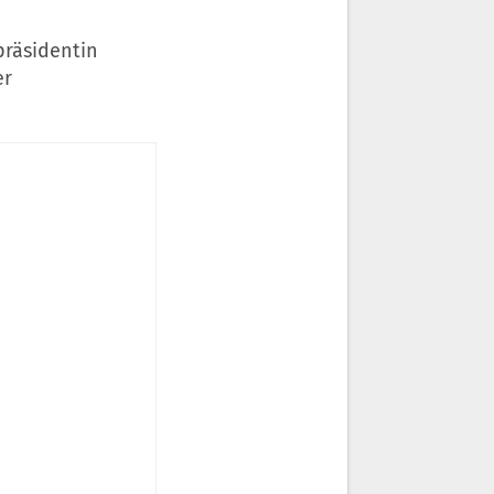
präsidentin
er