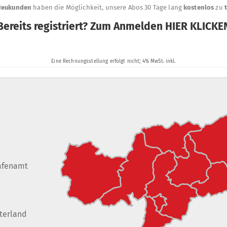
afenamt
terland