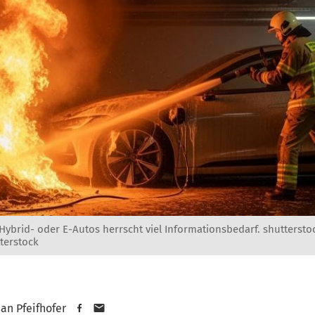
Hybrid- oder E-Autos herrscht viel Informationsbedarf. shuttersto
terstock
an Pfeifhofer