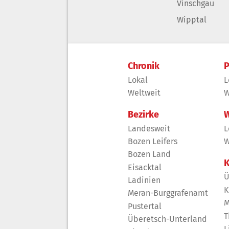
Vinschgau
Wipptal
Chronik
P
Lokal
L
Weltweit
W
Bezirke
W
Landesweit
L
Bozen Leifers
W
Bozen Land
K
Eisacktal
Ü
Ladinien
K
Meran-Burggrafenamt
M
Pustertal
T
Überetsch-Unterland
L