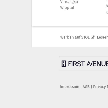
Vinschgau
B
Wipptal
K
Werben auf STOL
Leser
Impressum
|
AGB
|
Privacy 