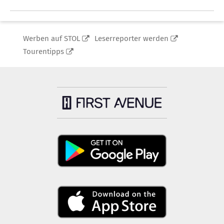
Werben auf STOL
Leserreporter werden
Tourentipps