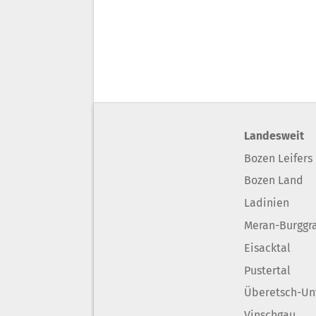
Landesweit
Bozen Leifers
Bozen Land
Ladinien
Meran-Burggr
Eisacktal
Pustertal
Überetsch-Un
Vinschgau