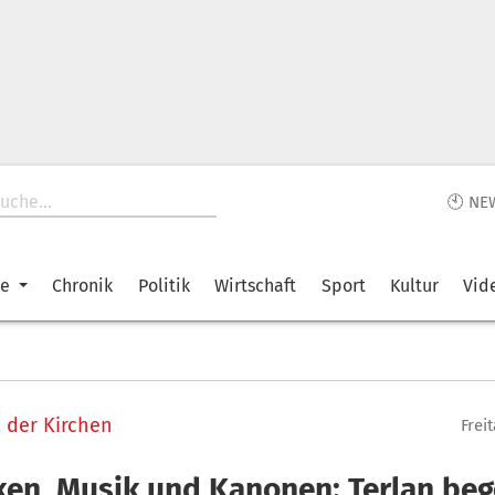
🕙 NE
ke
Chronik
Politik
Wirtschaft
Sport
Kultur
Vid
 der Kirchen
Frei
ken, Musik und Kanonen: Terlan beg