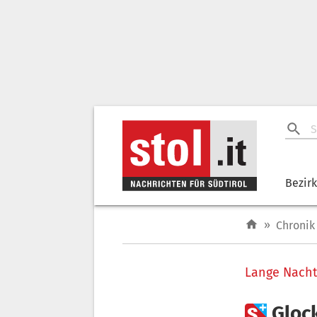
Bezir
»
Chronik
Lange Nacht

Gloc