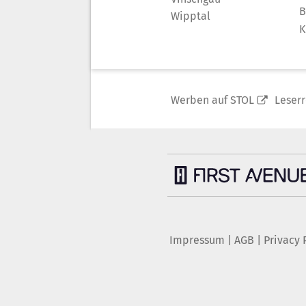
B
Wipptal
K
Werben auf STOL
Leser
Impressum
|
AGB
|
Privacy 