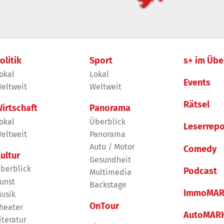
olitik
Sport
s+ im Übe
okal
Lokal
Events
eltweit
Weltweit
Rätsel
irtschaft
Panorama
okal
Überblick
Leserrepo
eltweit
Panorama
Auto / Motor
Comedy
ultur
Gesundheit
berblick
Podcast
Multimedia
unst
Backstage
ImmoMAR
usik
OnTour
heater
AutoMAR
iteratur