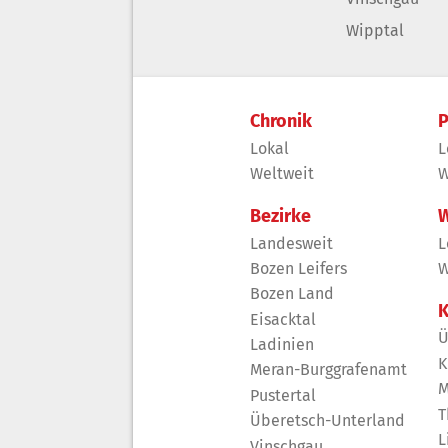
Wipptal
Chronik
P
Lokal
L
Weltweit
W
Bezirke
W
Landesweit
L
Bozen Leifers
W
Bozen Land
K
Eisacktal
Ü
Ladinien
K
Meran-Burggrafenamt
M
Pustertal
T
Überetsch-Unterland
L
Vinschgau