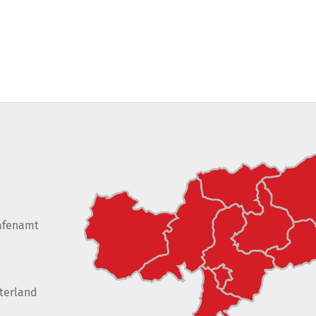
afenamt
terland