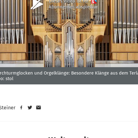
Dieses Video ist für
Abonnenten abspielbar
rchturmglocken und Orgelklänge: Besondere Klänge aus dem Terl
o: stol
 Steiner