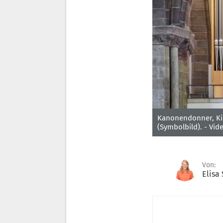
Kanonendonner, Ki
(Symbolbild). -
Vide
Von:
Elisa