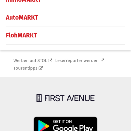
AutoMARKT
FlohMARKT
Werben auf STOL
Leserreporter werden
Tourentipps