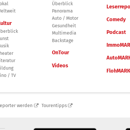
okal
Überblick
Leserrepo
eltweit
Panorama
Auto / Motor
Comedy
ultur
Gesundheit
berblick
Podcast
Multimedia
unst
Backstage
ImmoMAR
usik
OnTour
heater
AutoMAR
iteratur
Videos
ildung
FlohMAR
ino / TV
reporter werden
Tourentipps