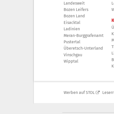
Landesweit
L
Bozen Leifers
W
Bozen Land
K
Eisacktal
Ü
Ladinien
K
Meran-Burggrafenamt
M
Pustertal
T
Überetsch-Unterland
L
Vinschgau
B
Wipptal
K
Werben auf STOL
Leser