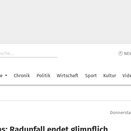
🕙 NE
ke
Chronik
Politik
Wirtschaft
Sport
Kultur
Vid
Donnerstag
s: Radunfall endet glimpflich