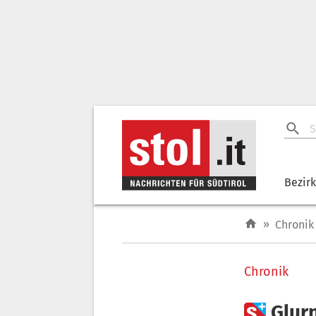
Bezir
»
Chronik
Chronik

Glurn