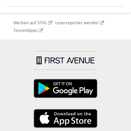
Werben auf STOL
Leserreporter werden
Tourentipps