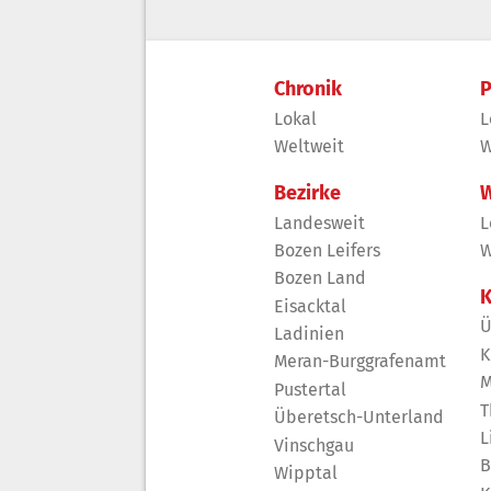
Chronik
P
Lokal
L
Weltweit
W
Bezirke
W
Landesweit
L
Bozen Leifers
W
Bozen Land
K
Eisacktal
Ü
Ladinien
K
Meran-Burggrafenamt
M
Pustertal
T
Überetsch-Unterland
L
Vinschgau
B
Wipptal