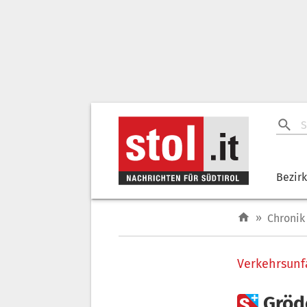
Bezir
»
Chronik
Verkehrsunfa

Gröd