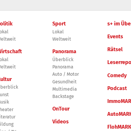
olitik
Sport
s+ im Übe
okal
Lokal
Events
eltweit
Weltweit
Rätsel
irtschaft
Panorama
okal
Überblick
Leserrepo
eltweit
Panorama
Auto / Motor
Comedy
ultur
Gesundheit
berblick
Podcast
Multimedia
unst
Backstage
ImmoMAR
usik
OnTour
heater
AutoMAR
iteratur
Videos
ildung
FlohMAR