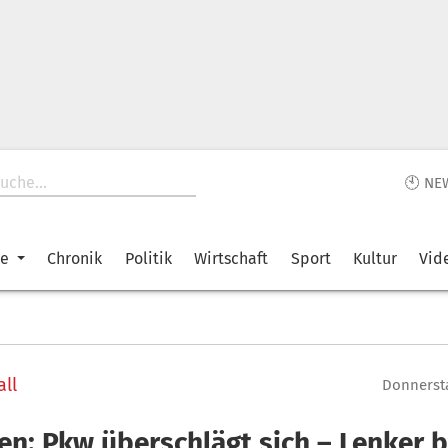
🕙 NE
ke
Chronik
Politik
Wirtschaft
Sport
Kultur
Vid
ll
Donnersta
en: Pkw überschlägt sich – Lenker b