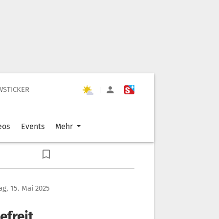
WSTICKER
|
|
eos
Events
Mehr
g, 15. Mai 2025
efreit