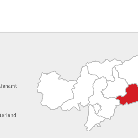
afenamt
terland