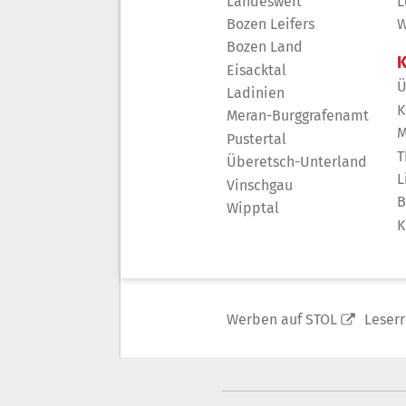
Landesweit
L
Bozen Leifers
W
Bozen Land
K
Eisacktal
Ü
Ladinien
K
Meran-Burggrafenamt
M
Pustertal
T
Überetsch-Unterland
L
Vinschgau
B
Wipptal
K
Werben auf STOL
Leser