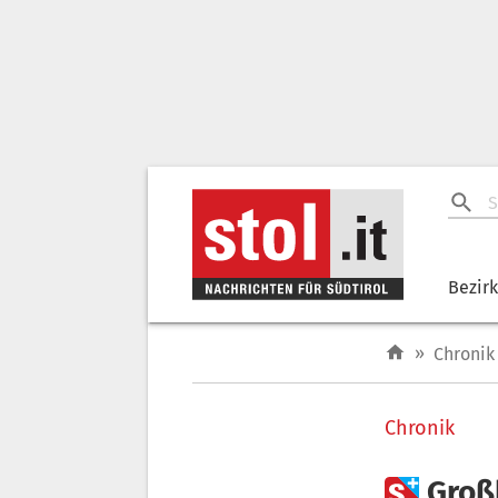
Bezir
»
Chronik
Chronik

Großb