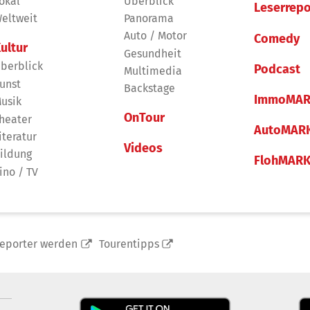
okal
Überblick
Leserrepo
eltweit
Panorama
Auto / Motor
Comedy
ultur
Gesundheit
berblick
Podcast
Multimedia
unst
Backstage
ImmoMAR
usik
OnTour
heater
AutoMAR
iteratur
Videos
ildung
FlohMAR
ino / TV
reporter werden
Tourentipps