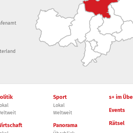
afenamt
terland
olitik
Sport
s+ im Übe
okal
Lokal
Events
eltweit
Weltweit
Rätsel
irtschaft
Panorama