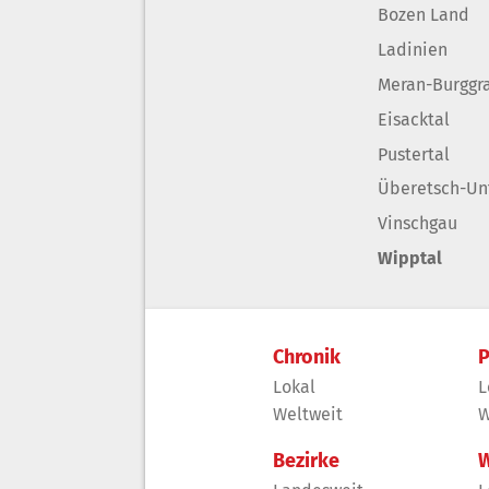
Bozen Land
Ladinien
Meran-Burggr
Eisacktal
Pustertal
Überetsch-Un
Vinschgau
Wipptal
Chronik
P
Lokal
L
Weltweit
W
Bezirke
W