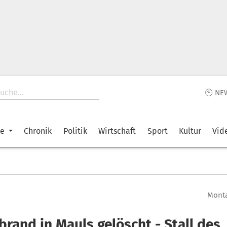
🕙 NE
ke
Chronik
Politik
Wirtschaft
Sport
Kultur
Vid
Monta
rand in Mauls gelöscht - Stall des