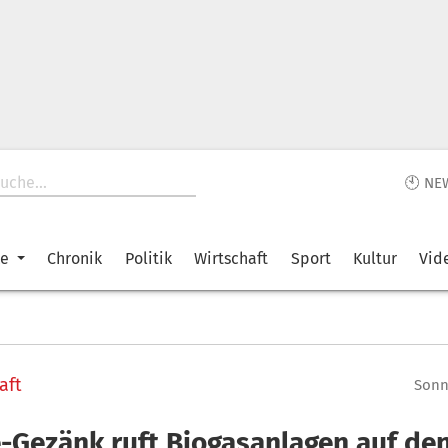
🕙 NE
ke
Chronik
Politik
Wirtschaft
Sport
Kultur
Vid
aft
Sonnt
e-Gezänk ruft Biogasanlagen auf de