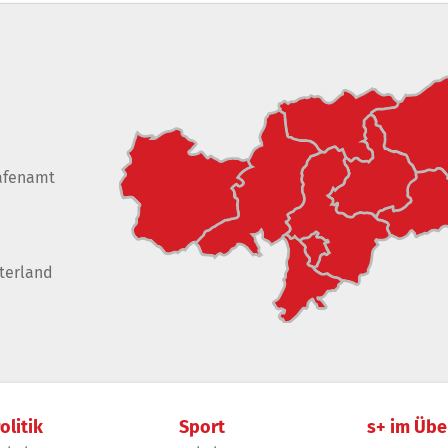
afenamt
terland
olitik
Sport
s+ im Übe