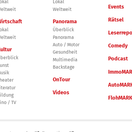
okal
Lokal
Events
eltweit
Weltweit
Rätsel
irtschaft
Panorama
okal
Überblick
Leserrepo
eltweit
Panorama
Auto / Motor
Comedy
ultur
Gesundheit
berblick
Podcast
Multimedia
unst
Backstage
ImmoMAR
usik
OnTour
heater
AutoMAR
iteratur
Videos
ildung
FlohMAR
ino / TV