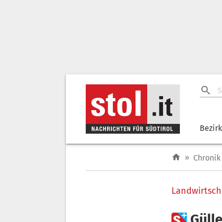
Bezir
»
Chronik
Landwirtsch

Güll