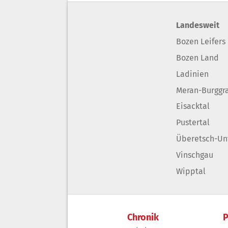
Landesweit
Bozen Leifers
Bozen Land
Ladinien
Meran-Burggr
Eisacktal
Pustertal
Überetsch-Un
Vinschgau
Wipptal
Chronik
P