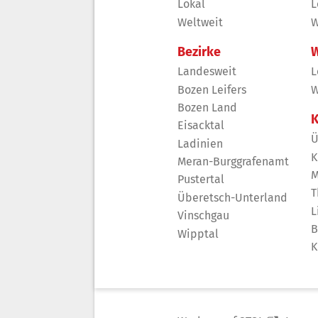
Lokal
L
Weltweit
W
Bezirke
W
Landesweit
L
Bozen Leifers
W
Bozen Land
K
Eisacktal
Ü
Ladinien
K
Meran-Burggrafenamt
M
Pustertal
T
Überetsch-Unterland
L
Vinschgau
B
Wipptal
K