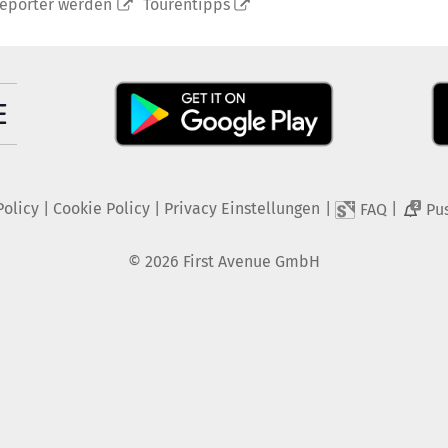
reporter werden
Tourentipps
Policy
|
Cookie Policy
|
Privacy Einstellungen
|
|
FAQ
Pu
2
©
2026
First Avenue GmbH