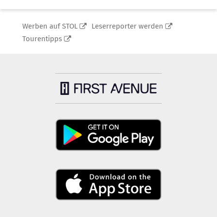
Werben auf STOL
Leserreporter werden
Tourentipps