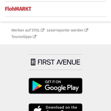
FlohMARKT
Werben auf STOL
Leserreporter werden
Tourentipps