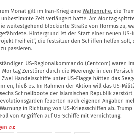
nem Monat gilt im Iran-Krieg eine
Waffenruhe
, die Tru
f unbestimmte Zeit verlängert hatte. Am Montag spitzte
die weitestgehend blockierte Straße von Hormus zu, wa
gefährdete. Hintergrund ist der Start einer neuen US-In
rojekt Freiheit“, die festsitzenden Schiffen helfen soll,
zu passieren.
ständigen US-Regionalkommando (Centcom) waren im
m Montag Zerstörer durch die Meerenge in den Persisch
. Zwei Handelsschiffe unter US-Flagge hätten das Seeg
nnen, hieß es. Im Rahmen der Aktion will das US-Milit
sechs Schnellboote der Islamischen Republik zerstört
Revolutionsgarden feuerten nach eigenen Angaben me
 Warnung in Richtung von US-Kriegsschiffen ab. Trump
Fall von Angriffen auf US-Schiffe mit Vernichtung.
en zu: