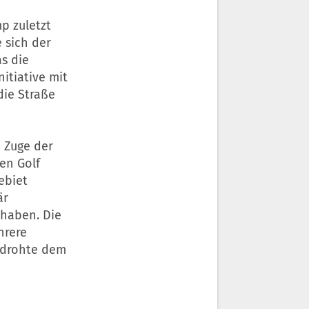
mp zuletzt
 sich der
s die
itiative mit
 die Straße
 Zuge der
en Golf
ebiet
är
 haben. Die
hrere
 drohte dem