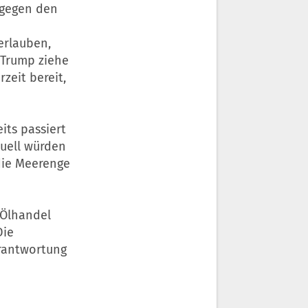
“ gegen den
erlauben,
 Trump ziehe
zeit bereit,
its passiert
tuell würden
die Meerenge
n Ölhandel
Die
erantwortung