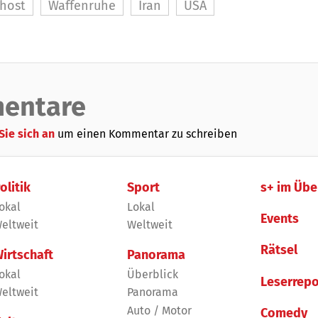
ahost
Waffenruhe
Iran
USA
entare
Sie sich an
um einen Kommentar zu schreiben
olitik
Sport
s+ im Übe
okal
Lokal
Events
eltweit
Weltweit
Rätsel
irtschaft
Panorama
okal
Überblick
Leserrepo
eltweit
Panorama
Auto / Motor
Comedy