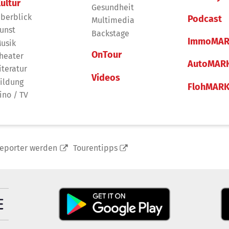
ultur
Gesundheit
berblick
Podcast
Multimedia
unst
Backstage
ImmoMAR
usik
OnTour
heater
AutoMAR
iteratur
Videos
ildung
FlohMAR
ino / TV
reporter werden
Tourentipps