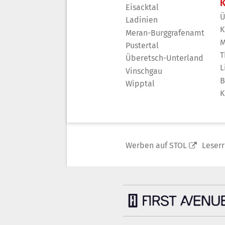
K
Eisacktal
Ü
Ladinien
K
Meran-Burggrafenamt
M
Pustertal
T
Überetsch-Unterland
L
Vinschgau
B
Wipptal
K
Werben auf STOL
Leser