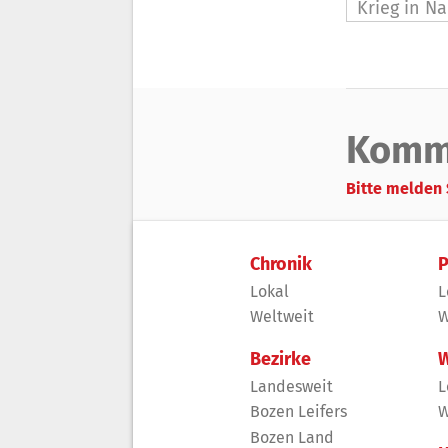
Krieg in N
Komm
Bitte melden 
Chronik
P
Lokal
L
Weltweit
W
Bezirke
W
Landesweit
L
Bozen Leifers
W
Bozen Land