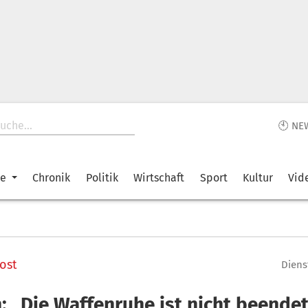
🕙 NE
ke
Chronik
Politik
Wirtschaft
Sport
Kultur
Vid
ost
Diens
: „Die Waffenruhe ist nicht beende