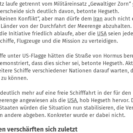
tz laufe getrennt vom Militäreinsatz „Gewaltiger Zorn
rscheide sich deutlich davon, betonte Hegseth.
 keinen Konflikt“, aber man dürfe dem
Iran
auch nicht 
 Länder von der Durchfahrt der Meerenge abzuhalten.
die Initiative friedlich ablaufe, aber die
USA
seien jeder
Schiffe, Flugzeuge und die Mission zu verteidigen.
fe unter US-Flagge hätten die Straße von Hormus bere
monstriert, dass dies sicher sei, betonte Hegseth. Ak
itere Schiffe verschiedener Nationen darauf warten, 
 zu können.
 deutlich mehr auf eine freie Schifffahrt in der für de
eerenge angewiesen als die
USA
, hob Hegseth hervor. 
Staaten würden die Situation nun stabilisieren, die V
n andere abgeben. Konkreter wurde er dabei nicht.
 verschärften sich zuletzt