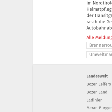
im Nordtirol
Heimatpflege
der transit
rasch die G
Autobahnabs
Alle Meldung
Brennerro
Umweltma
Landesweit
Bozen Leifers
Bozen Land
Ladinien
Meran-Burggr