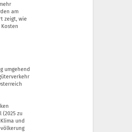
 mehr
urden am
 zeigt, wie
n Kosten
ng umgehend
güterverkehr
sterreich
nken
 (2025 zu
r Klima und
evölkerung