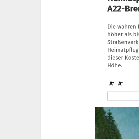
A22-Bre
Die wahren K
höher als b
Straßenverke
Heimatpfleg
dieser Kost
Höhe.