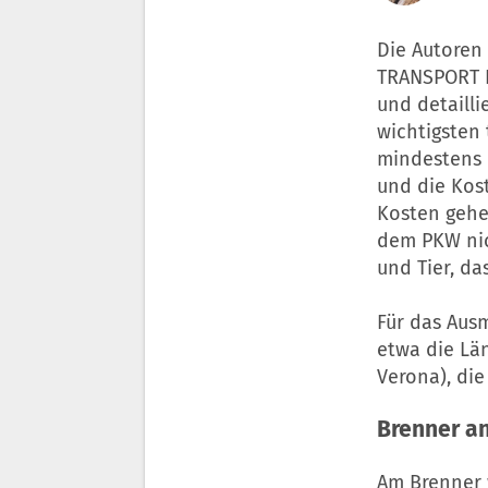
Die Autoren
TRANSPORT I
und detailli
wichtigsten
mindestens 6
und die Kos
Kosten gehe
dem PKW nic
und Tier, da
Für das Aus
etwa die Län
Verona), die
Brenner an
Am Brenner w