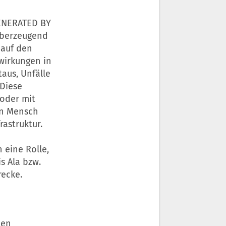
GENERATED BY
überzeugend
 auf den
wirkungen in
aus, Unfälle
 Diese
 oder mit
on Mensch
rastruktur.
 eine Rolle,
s Ala bzw.
recke.
ten