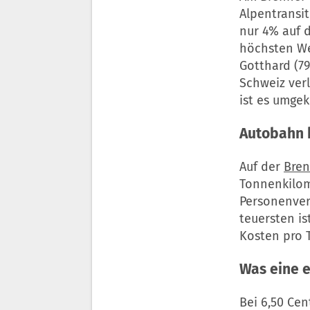
Alpentransi
nur 4% auf d
höchsten We
Gotthard (79
Schweiz verl
ist es umgek
Autobahn k
Auf der
Bren
Tonnenkilom
Personenver
teuersten is
Kosten pro 
Was eine 
Bei 6,50 Ce