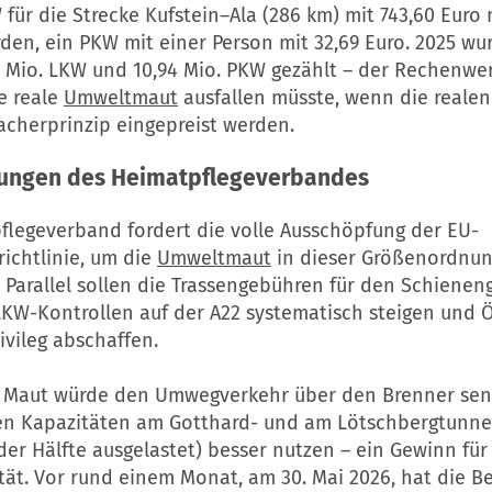
für die Strecke Kufstein–Ala (286 km) mit 743,60 Euro
rden, ein PKW mit einer Person mit 32,69 Euro. 2025 w
 Mio. LKW und 10,94 Mio. PKW gezählt – der Rechenwert
e reale
Umweltmaut
ausfallen müsste, wenn die reale
acherprinzip eingepreist werden.
rungen des Heimatpflegeverbandes
flegeverband fordert die volle Ausschöpfung der EU-
ichtlinie, um die
Umweltmaut
in dieser Größenordnu
 Parallel sollen die Trassengebühren für den Schienen
LKW-Kontrollen auf der A22 systematisch steigen und Ö
ivileg abschaffen.
 Maut würde den Umwegverkehr über den Brenner se
ien Kapazitäten am Gotthard- und am Lötschbergtunnel
der Hälfte ausgelastet) besser nutzen – ein Gewinn fü
tät. Vor rund einem Monat, am 30. Mai 2026, hat die B