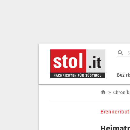
Bezir
»
Chronik
Brennerrout
Heimatp