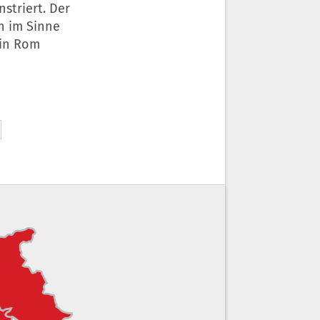
striert. Der
h im Sinne
 in Rom