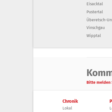
Eisacktal
Pustertal
Überetsch-Un
Vinschgau
Wipptal
Komm
Bitte melden 
Chronik
P
Lokal
L