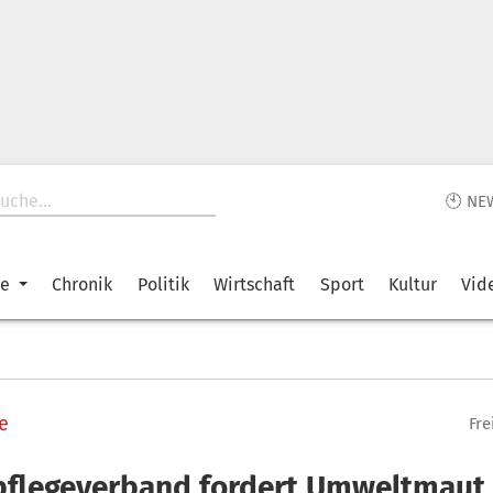
🕙 NE
ke
Chronik
Politik
Wirtschaft
Sport
Kultur
Vid
e
Fre
flegeverband fordert Umweltmaut 