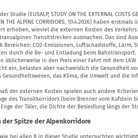
 der Studie (EUSALP, STUDY ON THE EXTERNAL COSTS 
N THE ALPINE CORRIDORS, 10.4.2026) haben erstmals 
ert erhoben, wieviel die externen Kosten des Verkehrs
 transalpinen Transitstrecken ausmachen. Das sind Aus
 Bereichen: CO2-Emissionen, Luftschadstoffe, Lärm, St
ten durch die Be- und Entladung beim Bahntransport.
n üblicherweise in den Preis einer Fahrt mit dem LKW
ht ein, belasten aber nachweislich die Gesundheit v
s Gesundheitswesen, das Klima, die Umwelt und die Inf
maß der externen Kosten spielen auch andere Kriterien
ge des Transitkorridors (beim Brenner vom Kufstein bi
 Enge der Täler, die Dichte der Besiedlung längs der St
 der Spitze der Alpenkorridore
ie bei allen 8 in dieser Studie untersuchten wichtigs