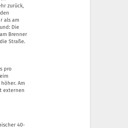
hr zurück,
 den
r als am
rund: Die
, am Brenner
die Straße.
s pro
beim
 höher. Am
nt externen
pischer 40-