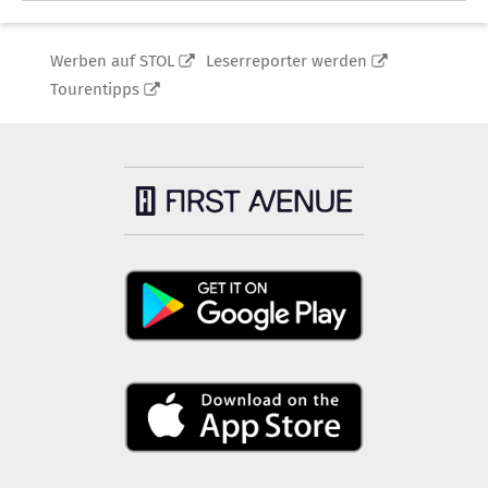
Werben auf STOL
Leserreporter werden
Tourentipps