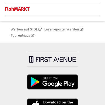
FlohMARKT
Werben auf STOL
Leserreporter werden
Tourentipps