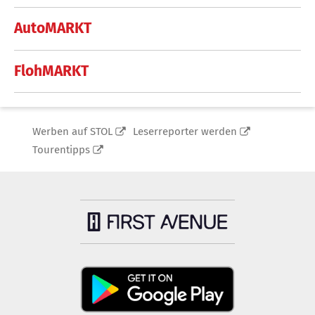
AutoMARKT
FlohMARKT
Werben auf STOL
Leserreporter werden
Tourentipps