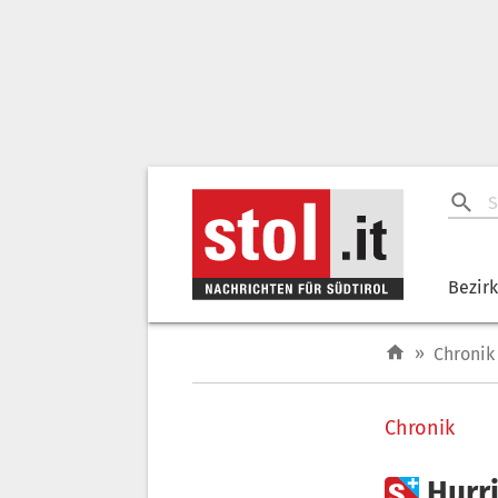
Bezir
»
Chronik
Chronik

Hurri