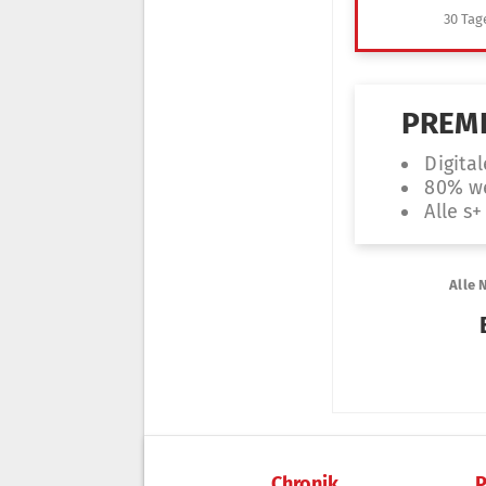
Chronik
P