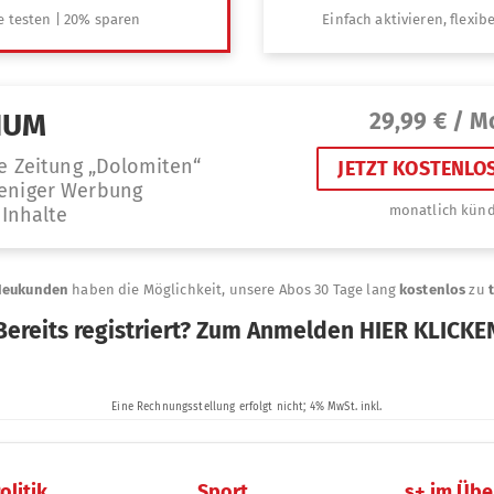
olitik
Sport
s+ im Übe