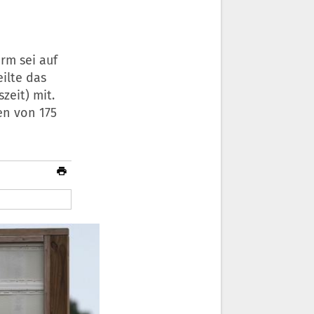
rm sei auf
eilte das
eit) mit.
en von 175