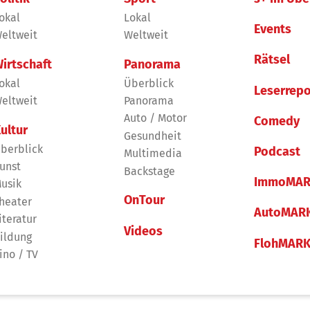
okal
Lokal
Events
eltweit
Weltweit
Rätsel
irtschaft
Panorama
okal
Überblick
Leserrepo
eltweit
Panorama
Auto / Motor
Comedy
ultur
Gesundheit
berblick
Podcast
Multimedia
unst
Backstage
ImmoMAR
usik
OnTour
heater
AutoMAR
iteratur
Videos
ildung
FlohMAR
ino / TV