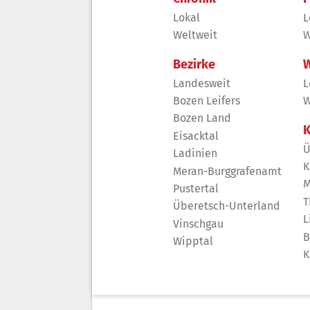
Lokal
L
Weltweit
W
Bezirke
W
Landesweit
L
Bozen Leifers
W
Bozen Land
K
Eisacktal
Ü
Ladinien
K
Meran-Burggrafenamt
M
Pustertal
T
Überetsch-Unterland
L
Vinschgau
B
Wipptal
K