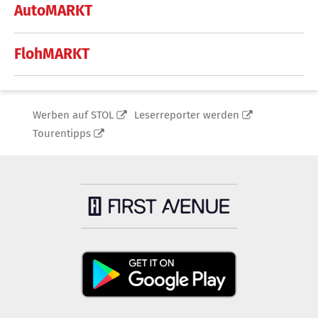
AutoMARKT
FlohMARKT
Werben auf STOL
Leserreporter werden
Tourentipps