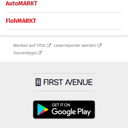
AutoMARKT
FlohMARKT
Werben auf STOL
Leserreporter werden
Tourentipps