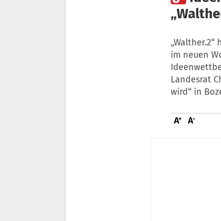
„Walther
„Walther.2“ 
im neuen Wo
Ideenwettbe
Landesrat C
wird“ in Boz