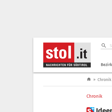
Bezir
»
Chronik
Chronik

Idee