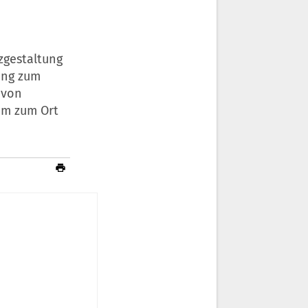
zgestaltung
ung zum
 von
um zum Ort