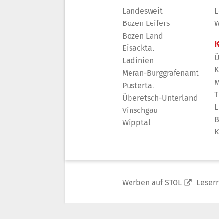
Landesweit
L
Bozen Leifers
W
Bozen Land
K
Eisacktal
Ü
Ladinien
K
Meran-Burggrafenamt
M
Pustertal
T
Überetsch-Unterland
L
Vinschgau
B
Wipptal
K
Werben auf STOL
Leser