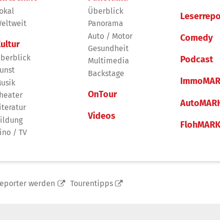
okal
Überblick
Leserrepo
eltweit
Panorama
Auto / Motor
Comedy
ultur
Gesundheit
berblick
Podcast
Multimedia
unst
Backstage
ImmoMAR
usik
OnTour
heater
AutoMAR
iteratur
Videos
ildung
FlohMAR
ino / TV
reporter werden
Tourentipps