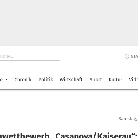
🕙 NE
ke
Chronik
Politik
Wirtschaft
Sport
Kultur
Vid
Samstag, 
nwettbewerb „Casanova/Kaiserau“: