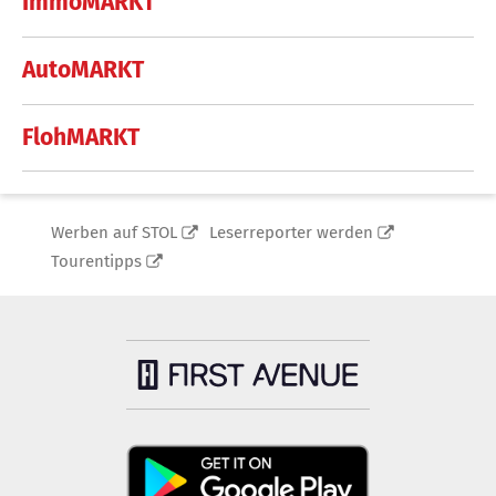
ImmoMARKT
AutoMARKT
FlohMARKT
Werben auf STOL
Leserreporter werden
Tourentipps