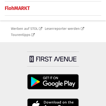
FlohMARKT
Werben auf STOL
Leserreporter werden
Tourentipps