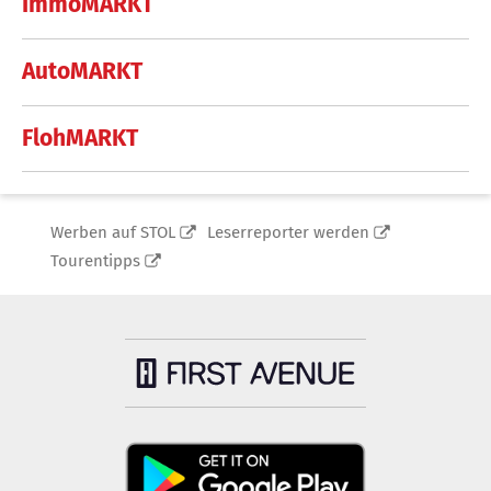
ImmoMARKT
AutoMARKT
FlohMARKT
Werben auf STOL
Leserreporter werden
Tourentipps