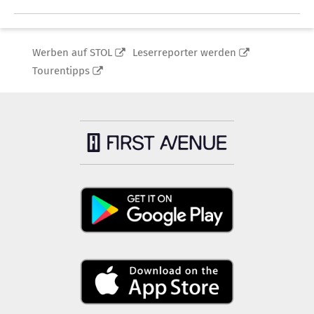
Werben auf STOL
Leserreporter werden
Tourentipps