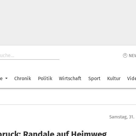
🕙 NE
ke
Chronik
Politik
Wirtschaft
Sport
Kultur
Vid
Samstag, 31.
bruck: Randale auf Heimweg