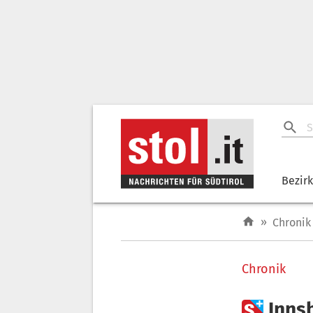
Bezir
»
Chronik
Chronik

Inns