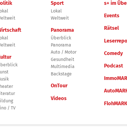
olitik
Sport
s+ im Übe
okal
Lokal
Events
eltweit
Weltweit
Rätsel
irtschaft
Panorama
okal
Überblick
Leserrepo
eltweit
Panorama
Auto / Motor
Comedy
ultur
Gesundheit
berblick
Podcast
Multimedia
unst
Backstage
ImmoMAR
usik
OnTour
heater
AutoMAR
iteratur
Videos
ildung
FlohMAR
ino / TV