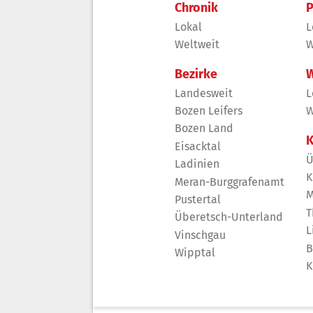
Chronik
P
Lokal
L
Weltweit
W
Bezirke
W
Landesweit
L
Bozen Leifers
W
Bozen Land
K
Eisacktal
Ü
Ladinien
K
Meran-Burggrafenamt
M
Pustertal
T
Überetsch-Unterland
L
Vinschgau
B
Wipptal
K