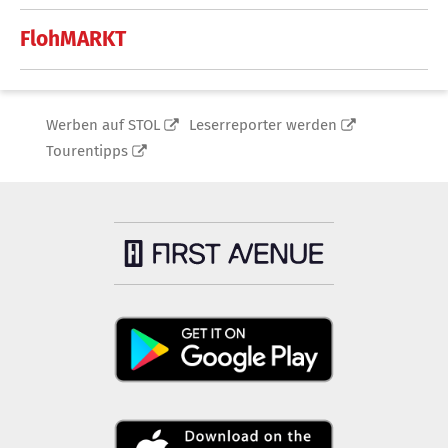
FlohMARKT
Werben auf STOL
Leserreporter werden
Tourentipps