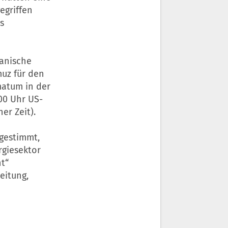
egriffen
s
ranische
muz für den
matum in der
.00 Uhr US-
er Zeit).
bgestimmt,
ergiesektor
ht“
Zeitung,