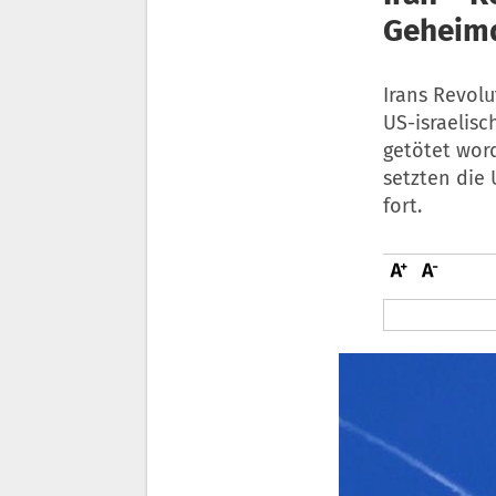
Geheimd
Irans Revol
US-israelis
getötet wor
setzten die 
fort.