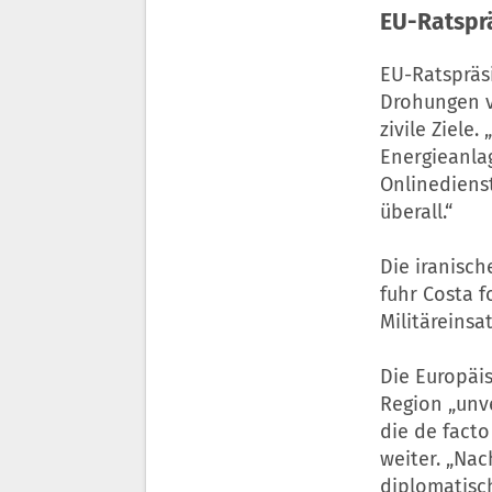
EU-Ratspräs
EU-Ratspräsi
Drohungen v
zivile Ziele.
Energieanlag
Onlinedienst
überall.“
Die iranisch
fuhr Costa f
Militäreinsat
Die Europäis
Region „unv
die de facto
weiter. „Nac
diplomatisc