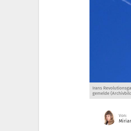
Irans Revolutionsg
gemelde (Archivbild
Von:
Miria