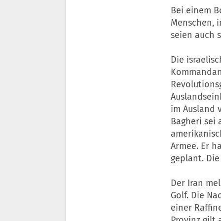
Bei einem B
Menschen, i
seien auch 
Die israelis
Kommandant 
Revolutions
Auslandseinh
im Ausland 
Bagheri sei 
amerikanisch
Armee. Er ha
geplant. Die
Der Iran mel
Golf. Die N
einer Raffin
Provinz gilt