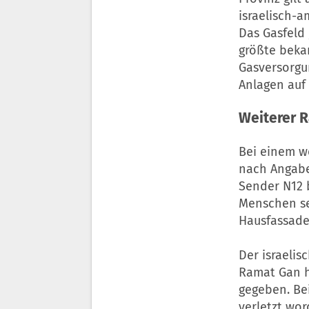
israelisch-a
Das Gasfeld 
größte bekan
Gasversorgun
Anlagen auf 
Weiterer R
Bei einem w
nach Angabe
Sender N12 
Menschen se
Hausfassade
Der israelis
Ramat Gan h
gegeben. Bei
verletzt wor