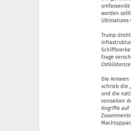
umfassende L
werden sollt
Ultimatums 
Trump droht 
Infrastruktu
Schiffsverk
Frage versch
Ostküstenzei
Die Armeen 
schrieb die 
und die nati
vonseiten d
Angriffe auf
Zusammenbru
Machtappara