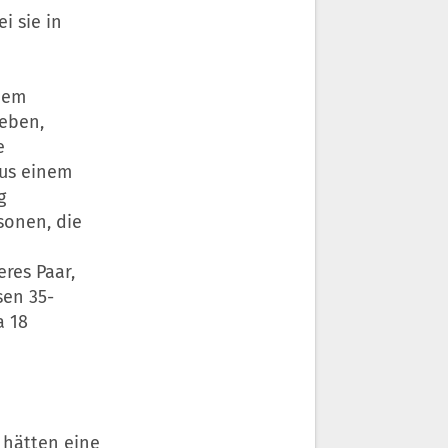
i sie in
nem
geben,
e
aus einem
g
sonen, die
res Paar,
sen 35-
a 18
n hätten eine