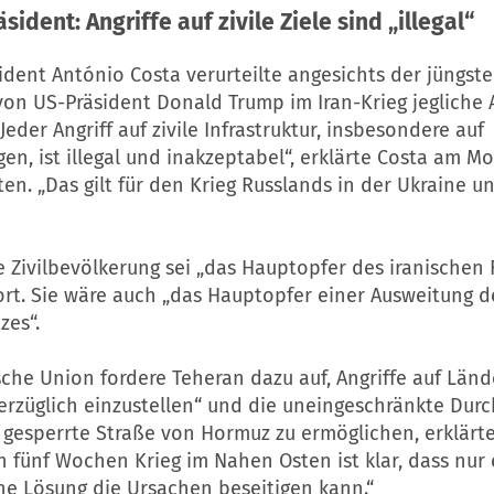
ident: Angriffe auf zivile Ziele sind „illegal“
dent António Costa verurteilte angesichts der jüngst
on US-Präsident Donald Trump im Iran-Krieg jegliche A
 „Jeder Angriff auf zivile Infrastruktur, insbesondere auf
en, ist illegal und inakzeptabel“, erklärte Costa am M
en. „Das gilt für den Krieg Russlands in der Ukraine un
e Zivilbevölkerung sei „das Hauptopfer des iranischen 
ort. Sie wäre auch „das Hauptopfer einer Ausweitung d
zes“.
che Union fordere Teheran dazu auf, Angriffe auf Länd
erzüglich einzustellen“ und die uneingeschränkte Durc
 gesperrte Straße von Hormuz zu ermöglichen, erklärt
h fünf Wochen Krieg im Nahen Osten ist klar, dass nur 
he Lösung die Ursachen beseitigen kann.“