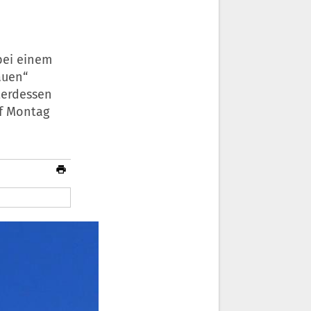
bei einem
auen“
terdessen
uf Montag