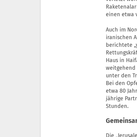
Raketenalar
einen etwa v
Auch im Nor
iranischen A
berichtete „
Rettungskrä
Haus in Hai
weitgehend 
unter den T
Bei den Opf
etwa 80 Jah
jährige Part
Stunden.
Gemeinsame
Die „Jerusal