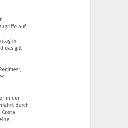
en
ngriffe auf
ontag in
d das gilt
Regimes“,
es
er in der
hfahrt durch
e Costa
eine