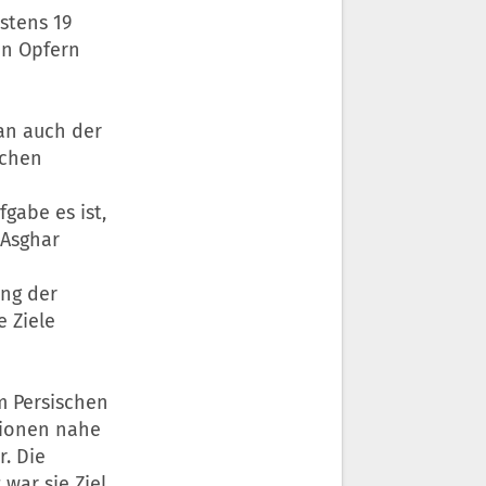
stens 19
en Opfern
ran auch der
schen
fgabe es ist,
 Asghar
ung der
e Ziele
m Persischen
sionen nahe
r. Die
 war sie Ziel