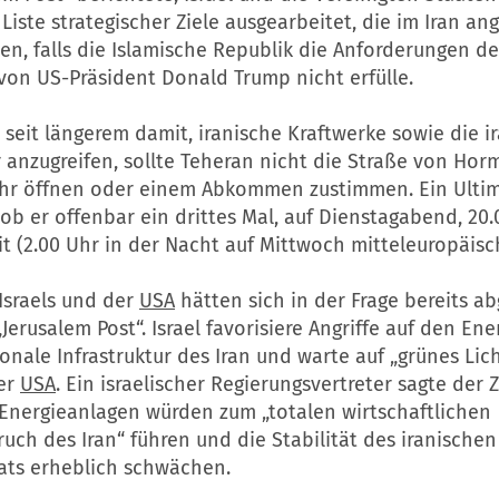
iste strategischer Ziele ausgearbeitet, die im Iran ang
en, falls die Islamische Republik die Anforderungen de
von US-Präsident Donald Trump nicht erfülle.
seit längerem damit, iranische Kraftwerke sowie die i
r anzugreifen, sollte Teheran nicht die Straße von Hor
ehr öffnen oder einem Abkommen zustimmen. Ein Ulti
ob er offenbar ein drittes Mal, auf Dienstagabend, 20
t (2.00 Uhr in der Nacht auf Mittwoch mitteleuropäisch
Israels und der
USA
hätten sich in der Frage bereits a
„Jerusalem Post“. Israel favorisiere Angriffe auf den En
onale Infrastruktur des Iran und warte auf „grünes Lic
er
USA
. Ein israelischer Regierungsvertreter sagte der 
 Energieanlagen würden zum „totalen wirtschaftlichen
ch des Iran“ führen und die Stabilität des iranischen
ts erheblich schwächen.