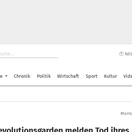
🕙 NE
ke
Chronik
Politik
Wirtschaft
Sport
Kultur
Vid
Monta
Revolutionsgarden melden Tod ihres