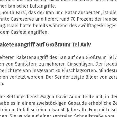
merikanischer Luftangriffe.
„South Pars“, das der Iran und Katar ausbeuten, ist die
nte Gasreserve und liefert rund 70 Prozent der iranis
g. Israel hatte bereits während des Zwölftageskrieges 
dem Gasfeld angriffen.
aketenangriff auf Großraum Tel Aviv
eiteren Raketenangriff des Iran auf den Großraum Tel 
n von Sanitätern zu mehreren Einschlägen. Der israel
berichtete von insgesamt 30 Einschlagsorten. Mindest
ien verletzt worden. Der Sender zeigte Bilder von zer
n.
che Rettungsdienst Magen David Adom teilte mit, in de
abe es in einem zweistöckigen Gebäude erhebliche Z
 einem Unfall sei eine etwa 50 Jahre alte Frau mittels
den. Sie wurde auf einer zentralen Schnellstraße vom