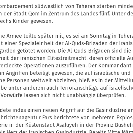
ombardement südwestlich von Teheran starben minde
n der Stadt Qom im Zentrum des Landes fünf. Unter d
sechs Kinder gewesen.
che Armee teilte später mit, es sei am Sonntag in Tehe
einer Spezialeinheit der Al-Quds-Brigaden der irani
garden getötet worden. Die Al-Quds-Brigaden sind die
eit der iranischen Elitestreitmacht, deren offizielle Au
verdeckte Operationen auszuführen. Der Kommandant
an Angriffen beteiligt gewesen, die auf israelische und
e Personen weltweit abzielten, hieß es in der Mitteil
be unter anderem auch Terroranschläge auf israelisch
 Vorwürfe lassen sich nicht unabhängig überprüfen.
dete indes einen neuen Angriff auf die Gasindustrie a
achrichtenagentur Fars berichtete von mehreren Explo
erie in der Küstenstadt Asaluyeh in der Provinz Busheh
 als Herz der iranischen Gasindustrie. Bereits Mitte März