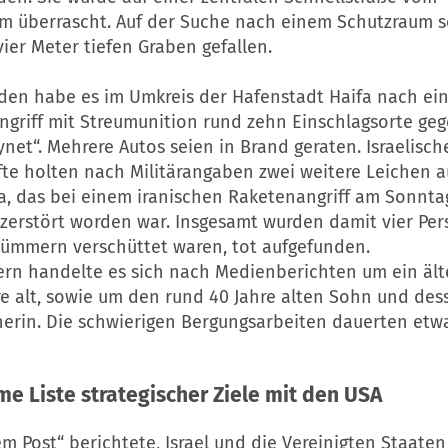
m überrascht. Auf der Suche nach einem Schutzraum se
ier Meter tiefen Graben gefallen.
den habe es im Umkreis der Hafenstadt Haifa nach ei
ngriff mit Streumunition rund zehn Einschlagsorte ge
ynet“. Mehrere Autos seien in Brand geraten. Israelisch
fte holten nach Militärangaben zwei weitere Leichen 
fa, das bei einem iranischen Raketenangriff am Sonnta
zerstört worden war. Insgesamt wurden damit vier Per
rümmern verschüttet waren, tot aufgefunden.
ern handelte es sich nach Medienberichten um ein älte
re alt, sowie um den rund 40 Jahre alten Sohn und des
nerin. Die schwierigen Bergungsarbeiten dauerten etw
 Liste strategischer Ziele mit den
USA
em Post“ berichtete, Israel und die Vereinigten Staate