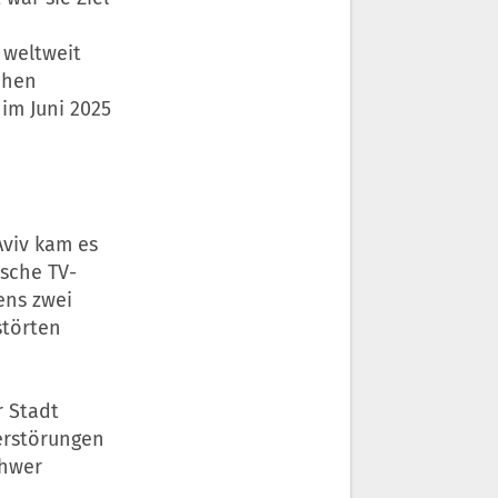
 weltweit
chen
im Juni 2025
Aviv kam es
ische TV-
ens zwei
störten
r Stadt
erstörungen
chwer