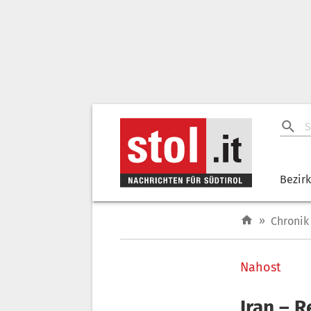
Bezir
»
Chronik
Nahost
Iran – 