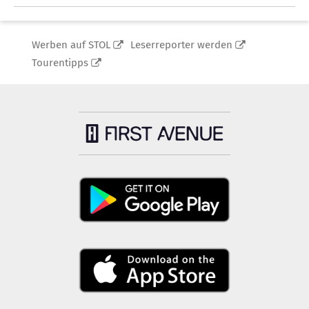
Werben auf STOL
Leserreporter werden
Tourentipps