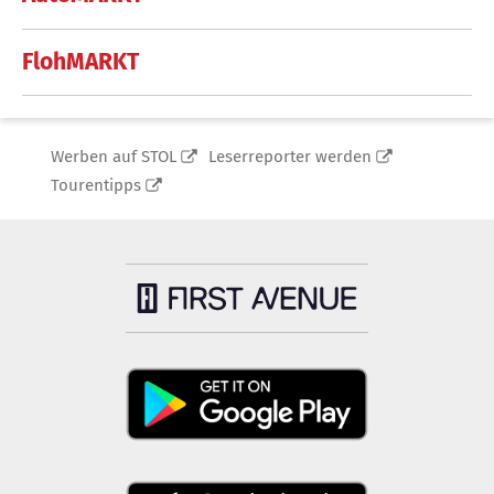
FlohMARKT
Werben auf STOL
Leserreporter werden
Tourentipps