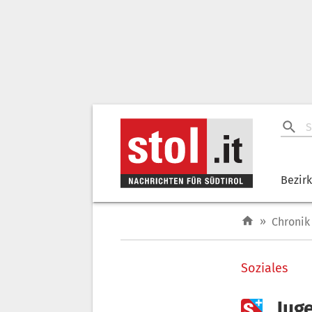
Bezir
»
Chronik
Soziales

„Jug