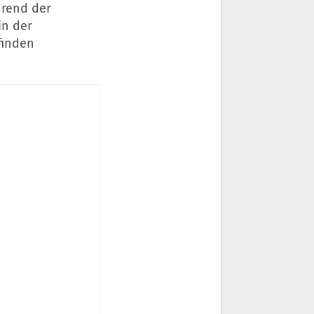
hrend der
in der
finden