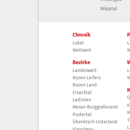
Wipptal
Chronik
P
Lokal
L
Weltweit
W
Bezirke
W
Landesweit
L
Bozen Leifers
W
Bozen Land
K
Eisacktal
Ü
Ladinien
K
Meran-Burggrafenamt
M
Pustertal
T
Überetsch-Unterland
L
Vinschgau