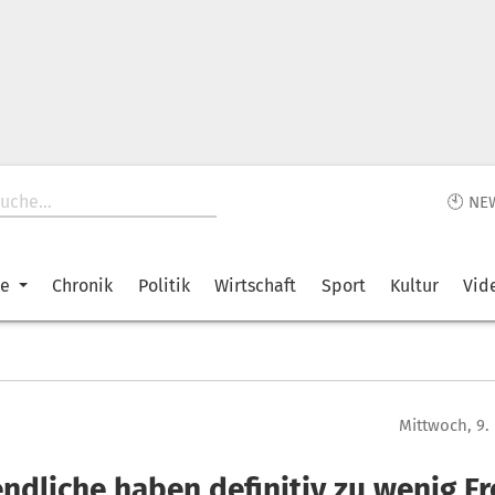
🕙 NE
ke
Chronik
Politik
Wirtschaft
Sport
Kultur
Vid
Mittwoch, 9
endliche haben definitiv zu wenig F