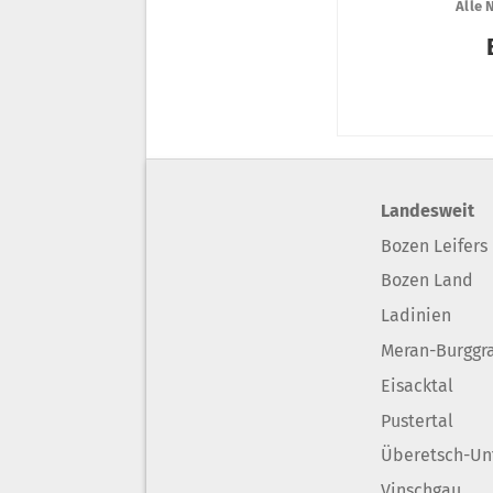
Landesweit
Bozen Leifers
Bozen Land
Ladinien
Meran-Burggr
Eisacktal
Pustertal
Überetsch-Un
Vinschgau