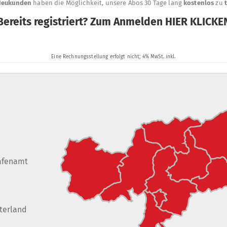
afenamt
terland