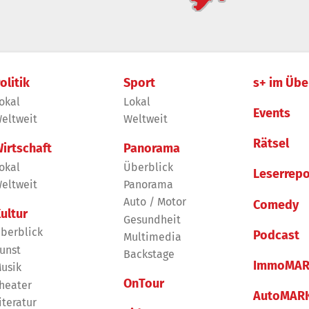
olitik
Sport
s+ im Übe
okal
Lokal
Events
eltweit
Weltweit
Rätsel
irtschaft
Panorama
okal
Überblick
Leserrepo
eltweit
Panorama
Auto / Motor
Comedy
ultur
Gesundheit
berblick
Podcast
Multimedia
unst
Backstage
ImmoMAR
usik
OnTour
heater
AutoMAR
iteratur