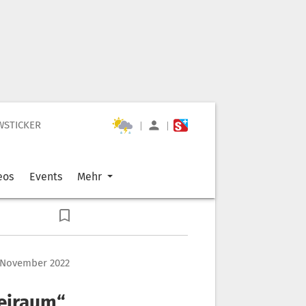
WSTICKER
|
|
eos
Events
Mehr
. November 2022
reiraum“