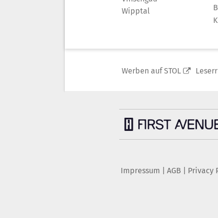
B
Wipptal
K
Werben auf STOL
Leser
Impressum
|
AGB
|
Privacy 