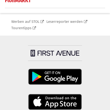
FlohMARKT
Werben auf STOL
Leserreporter werden
Tourentipps