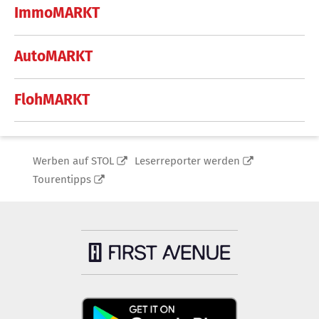
ImmoMARKT
AutoMARKT
FlohMARKT
Werben auf STOL
Leserreporter werden
Tourentipps