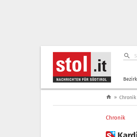
Bezir
»
Chronik
Chronik

Kardi