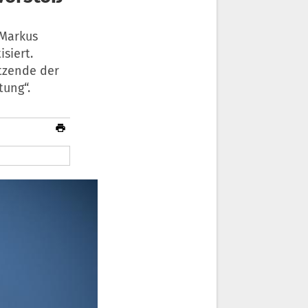
 Markus
siert.
tzende der
tung“.