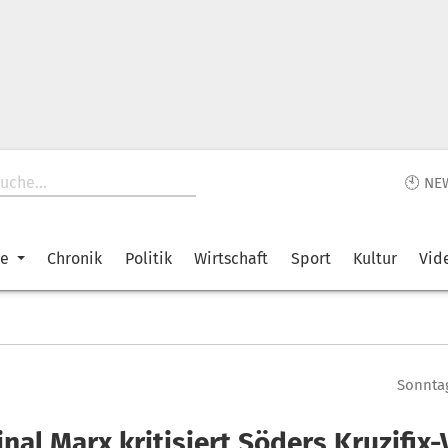
🕙 NE
ke
Chronik
Politik
Wirtschaft
Sport
Kultur
Vid
Sonntag
nal Marx kritisiert Söders Kruzifix