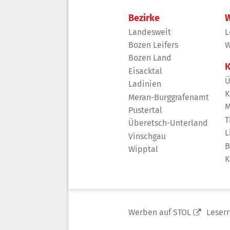
Bezirke
W
Landesweit
L
Bozen Leifers
W
Bozen Land
K
Eisacktal
Ü
Ladinien
K
Meran-Burggrafenamt
M
Pustertal
T
Überetsch-Unterland
L
Vinschgau
B
Wipptal
K
Werben auf STOL
Leser