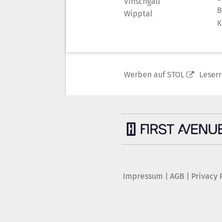
Vinschgau
B
Wipptal
K
Werben auf STOL
Leser
Impressum
|
AGB
|
Privacy 