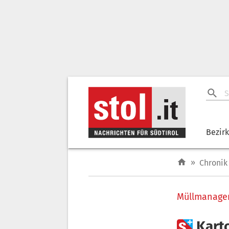
Bezir
»
Chronik
Müllmanage

Kart