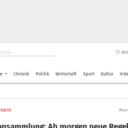
🕙 NE
ke
Chronik
Politik
Wirtschaft
Sport
Kultur
Vid
ment
Mont
onsammlung: Ab morgen neue Regel