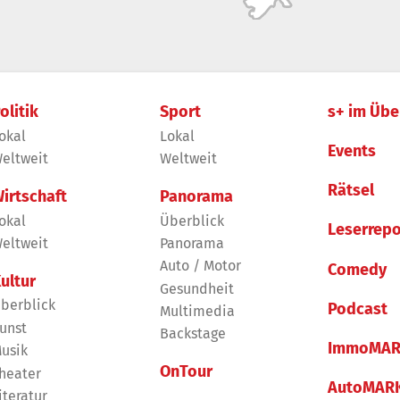
olitik
Sport
s+ im Übe
okal
Lokal
Events
eltweit
Weltweit
Rätsel
irtschaft
Panorama
okal
Überblick
Leserrepo
eltweit
Panorama
Auto / Motor
Comedy
ultur
Gesundheit
berblick
Podcast
Multimedia
unst
Backstage
ImmoMAR
usik
OnTour
heater
AutoMAR
iteratur