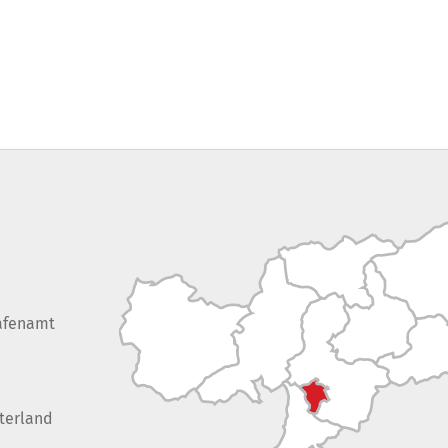
afenamt
terland