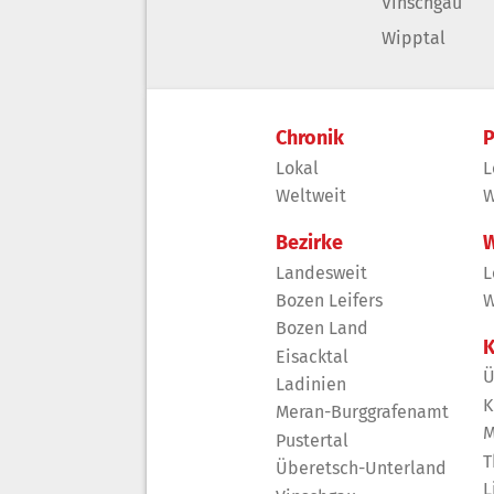
Vinschgau
Wipptal
Chronik
P
Lokal
L
Weltweit
W
Bezirke
W
Landesweit
L
Bozen Leifers
W
Bozen Land
K
Eisacktal
Ü
Ladinien
K
Meran-Burggrafenamt
M
Pustertal
T
Überetsch-Unterland
L