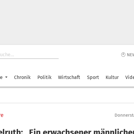
🕙 NE
ke
Chronik
Politik
Wirtschaft
Sport
Kultur
Vid
re
Donnersta
elruth: „Ein erwachsener männliche