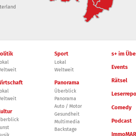
terland
olitik
Sport
s+ im Übe
okal
Lokal
Events
eltweit
Weltweit
Rätsel
irtschaft
Panorama
okal
Überblick
Leserrepo
eltweit
Panorama
Auto / Motor
Comedy
ultur
Gesundheit
berblick
Podcast
Multimedia
unst
Backstage
ImmoMAR
usik