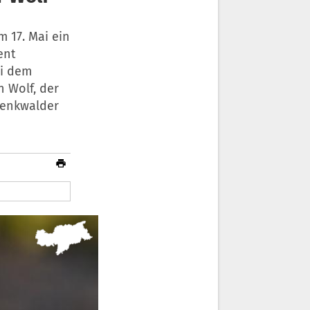
 17. Mai ein
ent
ei dem
 Wolf, der
Trenkwalder