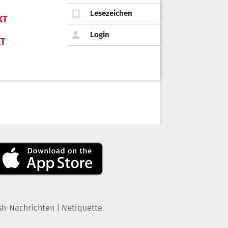
Lesezeichen
KT
Login
KT
|
sh-Nachrichten
Netiquette