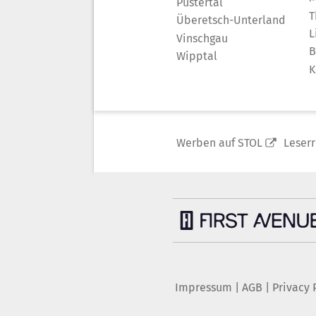
Pustertal
T
Überetsch-Unterland
L
Vinschgau
B
Wipptal
K
Werben auf STOL
Leser
Impressum
|
AGB
|
Privacy 