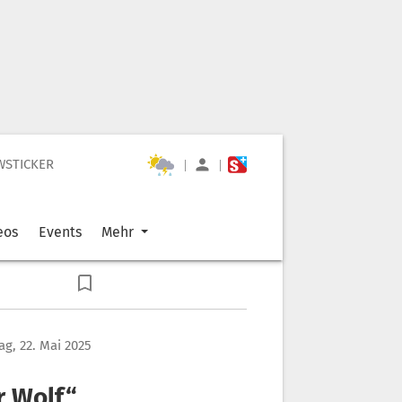
WSTICKER
|
|
eos
Events
Mehr
g, 22. Mai 2025
r Wolf“