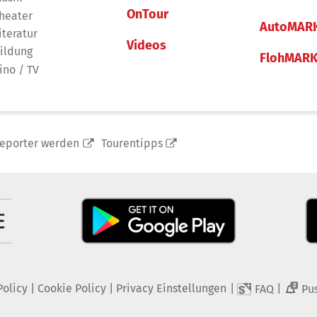
OnTour
heater
AutoMAR
iteratur
Videos
ildung
FlohMAR
ino / TV
reporter werden
Tourentipps
Policy
|
Cookie Policy
|
Privacy Einstellungen
|
|
FAQ
Pu
2