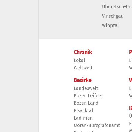
Überetsch-Un
Vinschgau
Wipptal
Chronik
P
Lokal
L
Weltweit
W
Bezirke
W
Landesweit
L
Bozen Leifers
W
Bozen Land
K
Eisacktal
Ü
Ladinien
K
Meran-Burggrafenamt
M