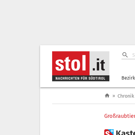
Bezir
»
Chronik
Großraubtie

Kast