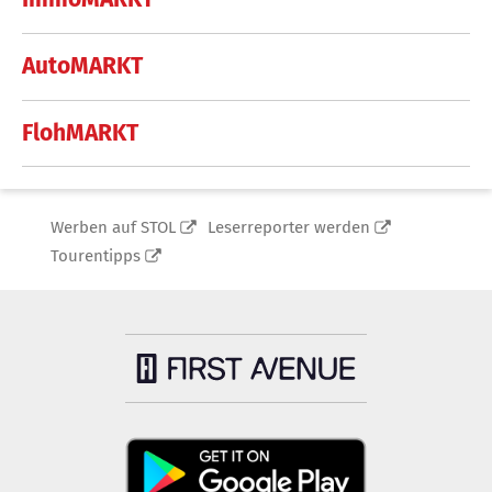
AutoMARKT
FlohMARKT
Werben auf STOL
Leserreporter werden
Tourentipps