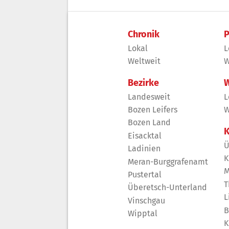
Chronik
P
Lokal
L
Weltweit
W
Bezirke
W
Landesweit
L
Bozen Leifers
W
Bozen Land
K
Eisacktal
Ü
Ladinien
K
Meran-Burggrafenamt
M
Pustertal
T
Überetsch-Unterland
L
Vinschgau
B
Wipptal
K