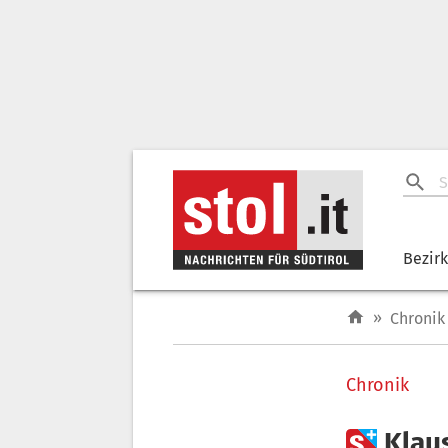
Bezir
»
Chronik
Chronik

Klau