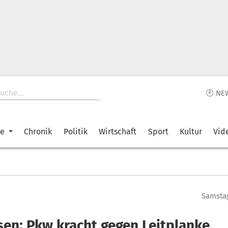
🕙 NE
ke
Chronik
Politik
Wirtschaft
Sport
Kultur
Vid
Samstag
sen: Pkw kracht gegen Leitplanke