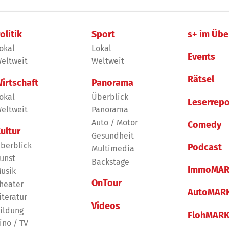
olitik
Sport
s+ im Übe
okal
Lokal
Events
eltweit
Weltweit
Rätsel
irtschaft
Panorama
okal
Überblick
Leserrepo
eltweit
Panorama
Auto / Motor
Comedy
ultur
Gesundheit
berblick
Podcast
Multimedia
unst
Backstage
ImmoMAR
usik
OnTour
heater
AutoMAR
iteratur
Videos
ildung
FlohMAR
ino / TV