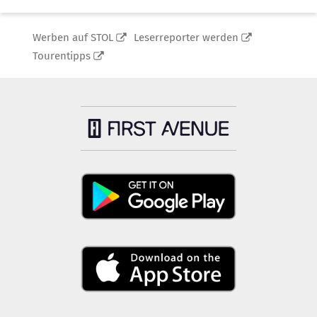
Werben auf STOL
Leserreporter werden
Tourentipps