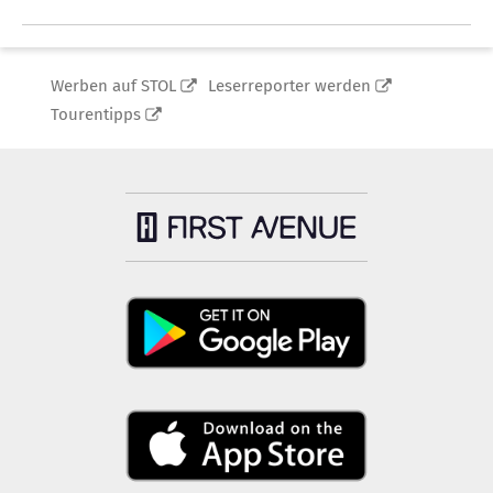
Werben auf STOL
Leserreporter werden
Tourentipps