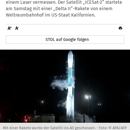
einem Laser vermessen. Der Satellit „ICESat-2“ startete
am Samstag mit einer „Delta II“-Rakete von einem
Weltraumbahnhof im US-Staat Kalifornien.
STOL auf Google folgen
Mit einer Rakete wurde der Satellit ins All geschossen. -
Foto: © APA/AFP