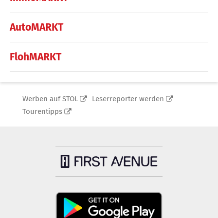
AutoMARKT
FlohMARKT
Werben auf STOL
Leserreporter werden
Tourentipps