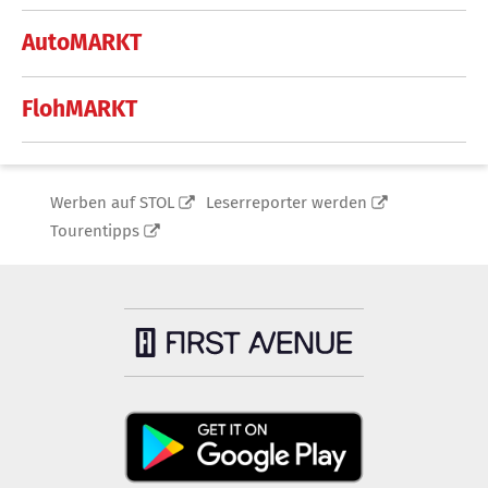
AutoMARKT
FlohMARKT
Werben auf STOL
Leserreporter werden
Tourentipps