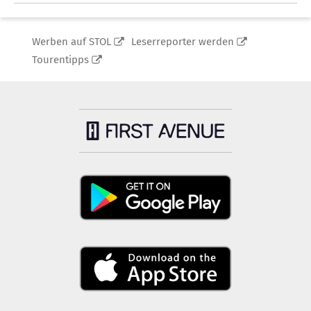
Werben auf STOL
Leserreporter werden
Tourentipps