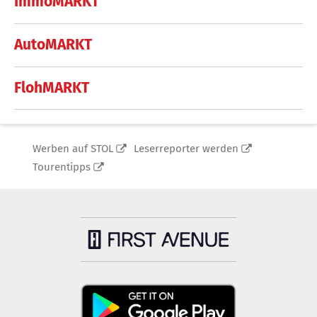
ImmoMARKT
AutoMARKT
FlohMARKT
Werben auf STOL
Leserreporter werden
Tourentipps