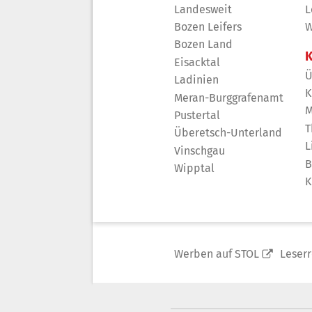
Landesweit
L
Bozen Leifers
W
Bozen Land
K
Eisacktal
Ü
Ladinien
K
Meran-Burggrafenamt
M
Pustertal
T
Überetsch-Unterland
L
Vinschgau
B
Wipptal
K
Werben auf STOL
Leser