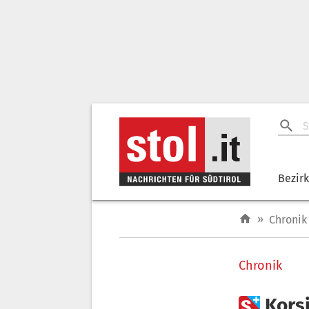
Bezir
»
Chronik
Chronik

Kors