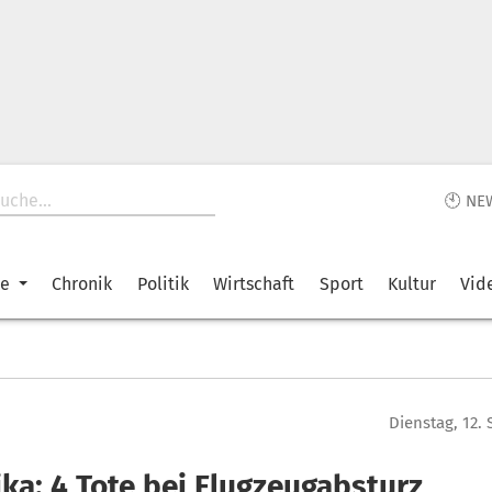
🕙 NE
ke
Chronik
Politik
Wirtschaft
Sport
Kultur
Vid
Dienstag, 12.
ika: 4 Tote bei Flugzeugabsturz