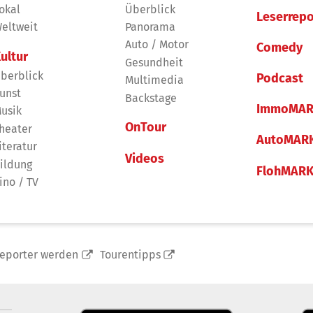
okal
Überblick
Leserrepo
eltweit
Panorama
Auto / Motor
Comedy
ultur
Gesundheit
berblick
Podcast
Multimedia
unst
Backstage
ImmoMAR
usik
OnTour
heater
AutoMAR
iteratur
Videos
ildung
FlohMAR
ino / TV
reporter werden
Tourentipps