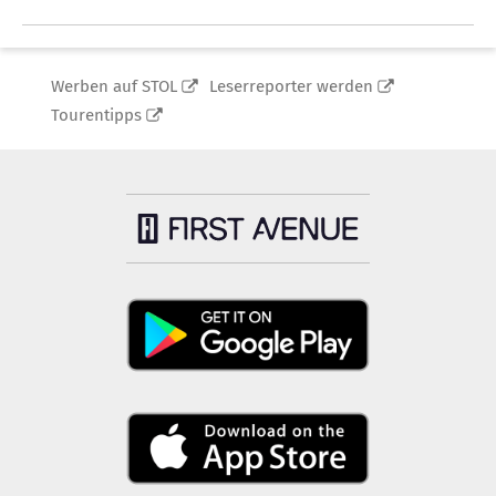
Werben auf STOL
Leserreporter werden
Tourentipps