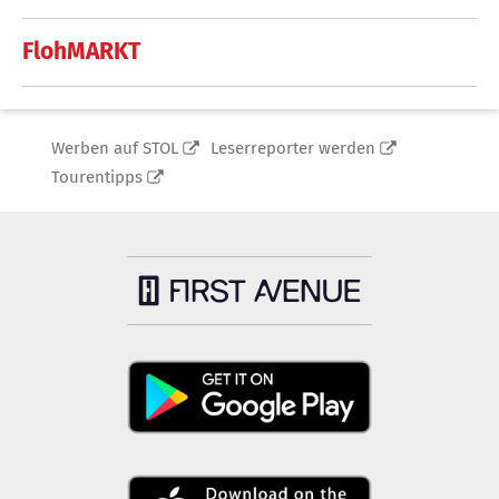
FlohMARKT
Werben auf STOL
Leserreporter werden
Tourentipps