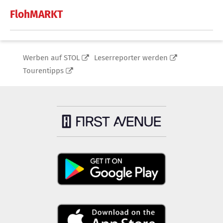
FlohMARKT
Werben auf STOL
Leserreporter werden
Tourentipps