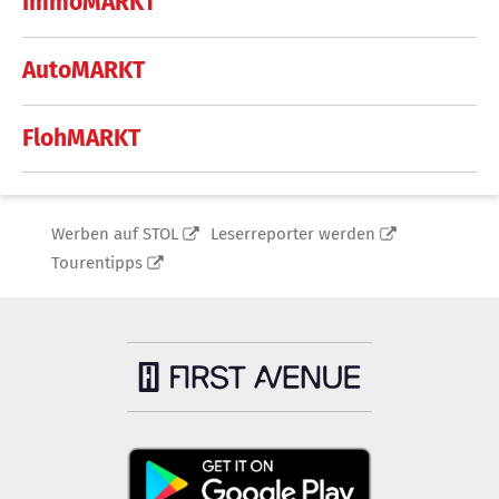
ImmoMARKT
AutoMARKT
FlohMARKT
Werben auf STOL
Leserreporter werden
Tourentipps